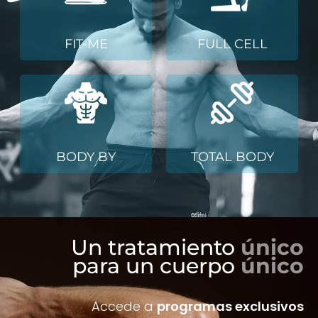
FIT-ME
FULL CELL
BODY BY
TOTAL BODY
Un tratamiento
único
para un cuerpo
único
Accede a
programas exclusivos