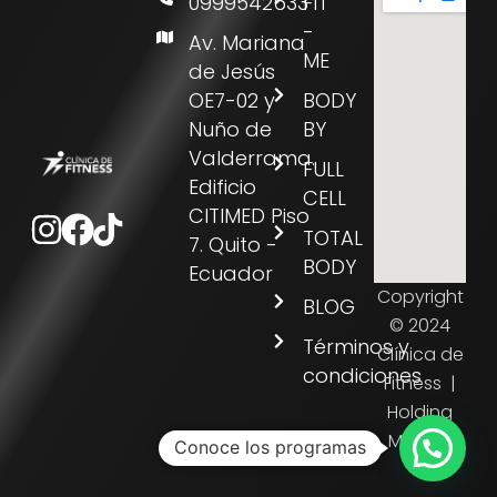
0999542633
FIT
-
Av. Mariana
ME
de Jesús
OE7-02 y
BODY
Nuño de
BY
Valderrama.
FULL
Edificio
CELL
Instagram
Facebook
Tiktok
CITIMED Piso
TOTAL
7. Quito -
BODY
Ecuador
Copyright
BLOG
© 2024
Términos y
Clínica de
condiciones
Fitness |
Holding
Médico
Conoce los programas