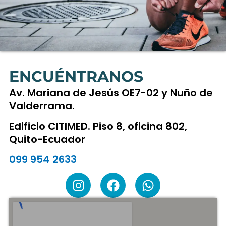
ENCUÉNTRANOS
Av. Mariana de Jesús OE7-02 y Nuño de
Valderrama.
Edificio CITIMED. Piso 8, oficina 802,
Quito-Ecuador
099 954 2633
I
F
W
n
a
h
s
c
a
t
e
t