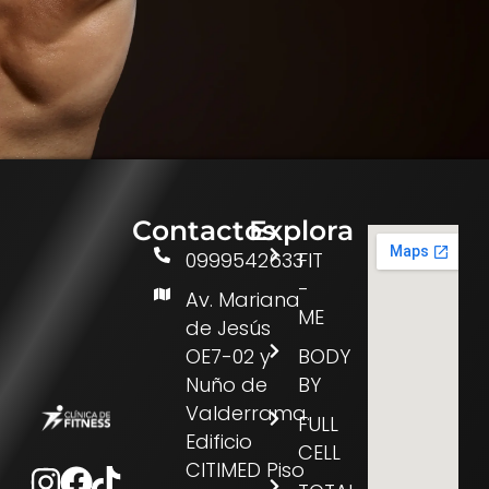
Contactos
Explora
0999542633
FIT
-
Av. Mariana
ME
de Jesús
OE7-02 y
BODY
Nuño de
BY
Valderrama.
FULL
Edificio
CELL
Instagram
Facebook
Tiktok
CITIMED Piso