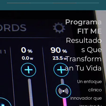
Programa
FIT ME
Resultado
S Que
Transform
An Tu Vida
Un enfoque
clínico
innovador que