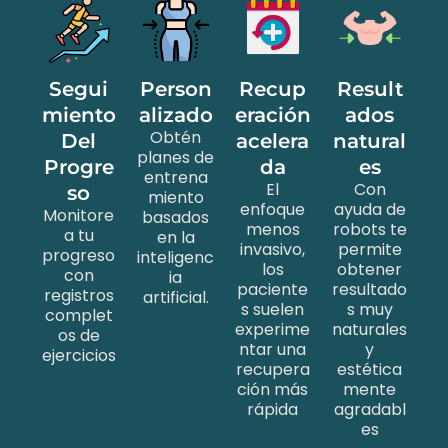
Segui
Person
Recup
Result
miento
alizado
eración
ados
Obtén
Del
acelera
natural
planes de
Progre
da
es
entrena
El
Con
so
miento
enfoque
ayuda de
Monitore
basados
menos
robots te
a tu
en la
invasivo,
permite
progreso
inteligenc
los
obtener
con
ia
paciente
resultado
registros
artificial.
s suelen
s muy
complet
experime
naturales
os de
ntar una
y
ejercicios
recupera
estética
ción más
mente
rápida
agradabl
es