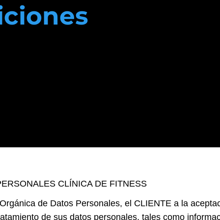
iciones
Tecnología
Biocircuit®️
Blog
Cont
PERSONALES CLÍNICA DE FITNESS
Orgánica de Datos Personales, el CLIENTE a la aceptaci
tamiento de sus datos personales, tales como informaci