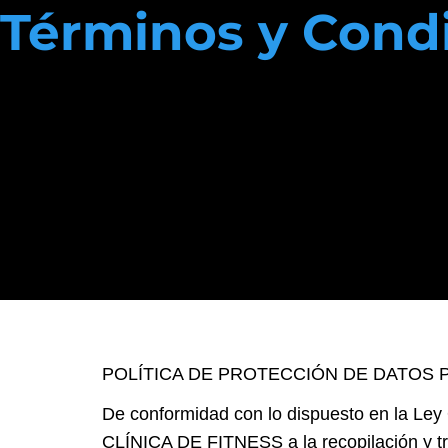
Ir
Términos y Cond
Programas
al
contenido
POLÍTICA DE PROTECCIÓN DE DATOS 
De conformidad con lo dispuesto en la Ley 
CLÍNICA DE FITNESS a la recopilación y tra