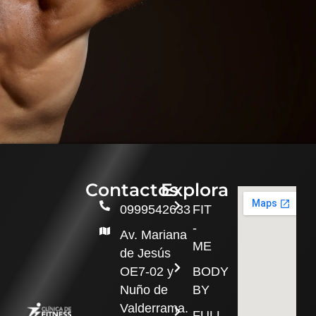
Contactos
Explora
0999542633
FIT
-
Av. Mariana
ME
de Jesús
OE7-02 y
BODY
Nuño de
BY
Valderrama.
FULL