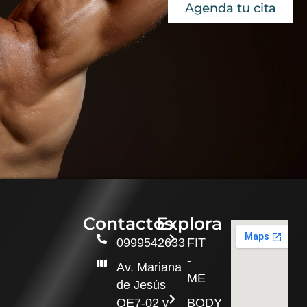
Agenda tu cita
Contactos
Explora
0999542633
FIT
-
Av. Mariana
ME
de Jesús
OE7-02 y
BODY