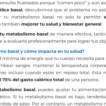
onsulta frustrados porque “comen poco” y aún así
lica basal
, descubrimos que el problema no está
cer tu metabolismo basal no solo te permite
no también
mejorar tu salud y bienestar general
.
 tu metabolismo basal
de manera efectiva, tanto
 a evaluarlo profesionalmente para lograr tus obj
mo basal y cómo impacta en tu salud?
d mínima de energía que tu cuerpo necesita para 
ombear sangre, mantener la temperatura corporal
mes incluso cuando estás en reposo total. Esta
l 75% del gasto calórico total
de una persona.
tabolismo basal
, puedes ajustar tu alimentación
gético. Si tu metabolismo basal es bajo, tender
érdida de peso. Por el contrario, un metabolismo 