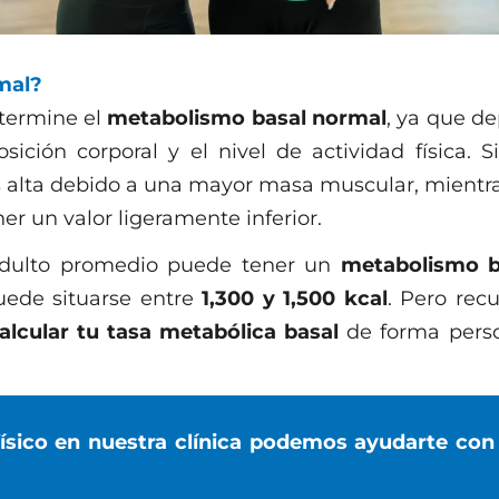
mal?
etermine el
metabolismo basal normal
, ya que d
osición corporal y el nivel de actividad física.
alta debido a una mayor masa muscular, mientras
er un valor ligeramente inferior.
adulto promedio puede tener un
metabolismo ba
uede situarse entre
1,300 y 1,500 kcal
. Pero rec
alcular tu tasa metabólica basal
de forma perso
físico en nuestra clínica podemos ayudarte con