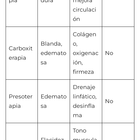
pia
dura
mejora
circulaci
ón
Colágen
Blanda,
o,
Carboxit
edemato
oxigenac
No
erapia
sa
ión,
firmeza
Drenaje
Presoter
Edemato
linfático,
No
apia
sa
desinfla
ma
Tono