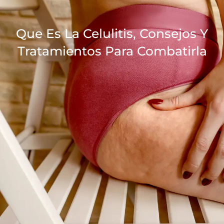
Ir
al
Que Es La Celulitis, Consejos Y
contenido
Tratamientos Para Combatirla