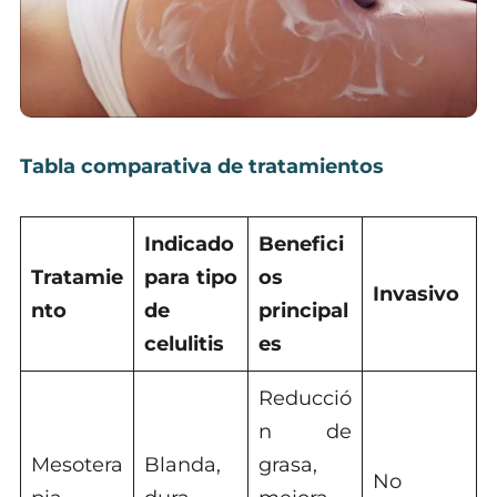
Tabla comparativa de tratamientos
Indicado
Benefici
Tratamie
para tipo
os
Invasivo
nto
de
principal
celulitis
es
Reducció
n de
Mesotera
Blanda,
grasa,
No