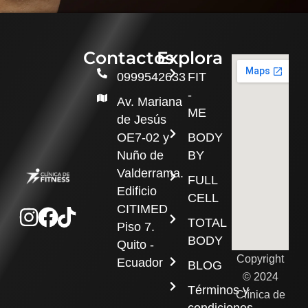
Contactos
Explora
0999542633
FIT
-
Av. Mariana
ME
de Jesús
OE7-02 y
BODY
Nuño de
BY
Valderrama.
FULL
Edificio
CELL
Instagram
Facebook
Tiktok
CITIMED
TOTAL
Piso 7.
BODY
Quito -
Copyright
Ecuador
BLOG
© 2024
Términos y
Clínica de