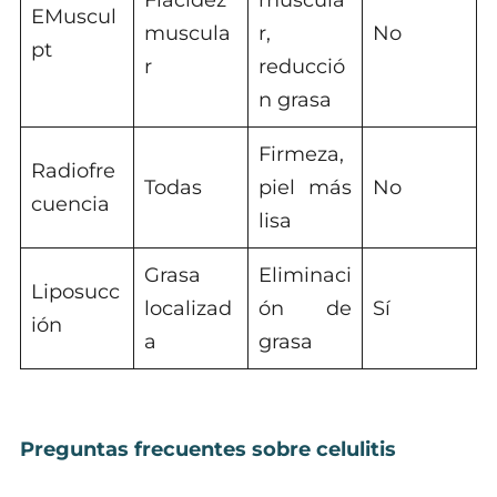
Flacidez
muscula
EMuscul
muscula
r,
No
pt
r
reducció
n grasa
Firmeza,
Radiofre
Todas
piel más
No
cuencia
lisa
Grasa
Eliminaci
Liposucc
localizad
ón de
Sí
ión
a
grasa
Preguntas frecuentes sobre celulitis