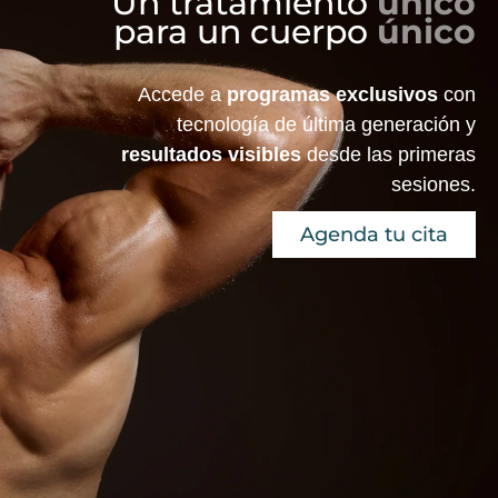
Un tratamiento
único
para un cuerpo
único
Accede a
programas exclusivos
con
tecnología de última generación y
resultados visibles
desde las primeras
sesiones.
Agenda tu cita