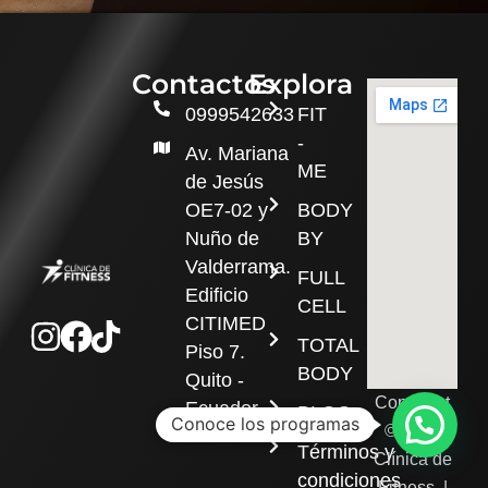
Contactos
Explora
0999542633
FIT
-
Av. Mariana
ME
de Jesús
OE7-02 y
BODY
Nuño de
BY
Valderrama.
FULL
Edificio
CELL
Instagram
Facebook
Tiktok
CITIMED
TOTAL
Piso 7.
BODY
Quito -
Copyright
Ecuador
BLOG
Conoce los programas
© 2024
Términos y
Clínica de
condiciones
Fitness |