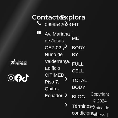
Contactos
Explora
0999542633
FIT
-
Av. Mariana
ME
de Jesús
OE7-02 y
BODY
Nuño de
BY
Valderrama.
FULL
Edificio
CELL
Instagram
Facebook
Tiktok
CITIMED
TOTAL
Piso 7.
BODY
Quito -
Copyright
Ecuador
BLOG
© 2024
Términos y
Clínica de
condiciones
Fitness |